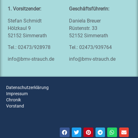
1. Vors
itzender:
Geschäftsführerin:
Stefan Schmidt
Daniela Breuer
Hölzkaul 9
Rüstenstr. 33
52152 Simmerath
52152 Simmerath
Tel.: 02473/928978
Tel.: 02473/939764
info@bmv-strauch.de
info@bmv-strauch.de
Datenschutzerklärung
Impressum
Chronik
Vorstand