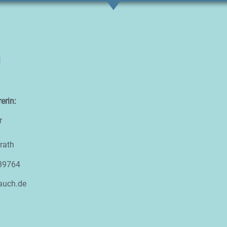
erin:
r
rath
939764
auch.de