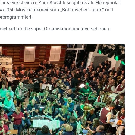
ür uns entscheiden. Zum Abschluss gab es als Höhepunkt
etwa 350 Musiker gemeinsam „Böhmischer Traum“ und
vorprogrammiert.
herscheid für die super Organisation und den schönen