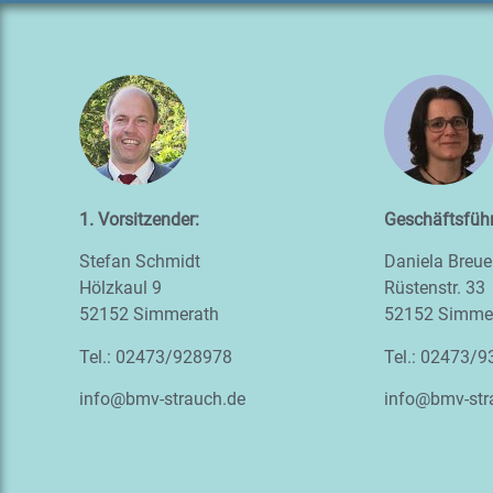
1. Vors
itzender:
Geschäftsführ
Stefan Schmidt
Daniela Breue
Hölzkaul 9
Rüstenstr. 33
52152 Simmerath
52152 Simme
Tel.: 02473/928978
Tel.: 02473/
info@bmv-strauch.de
info@bmv-str