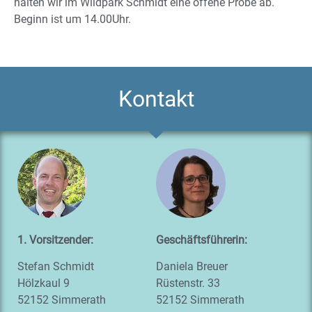
halten wir im Wildpark Schmidt eine offene Probe ab.
Beginn ist um 14.00Uhr.
Kontakt
1. Vors
itzender:
Geschäftsführerin:
Stefan Schmidt
Daniela Breuer
Hölzkaul 9
Rüstenstr. 33
52152 Simmerath
52152 Simmerath