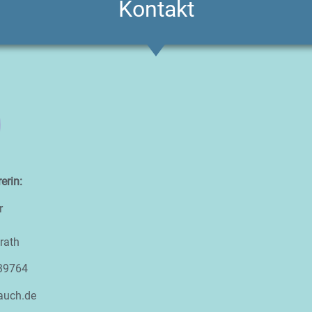
Kontakt
erin:
r
rath
939764
auch.de