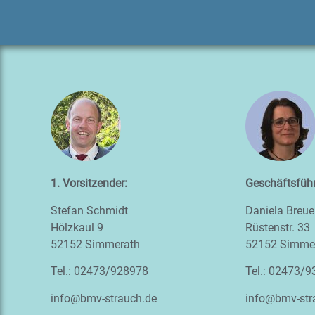
1. Vors
itzender:
Geschäftsführ
Stefan Schmidt
Daniela Breue
Hölzkaul 9
Rüstenstr. 33
52152 Simmerath
52152 Simme
Tel.: 02473/928978
Tel.: 02473/
info@bmv-strauch.de
info@bmv-str